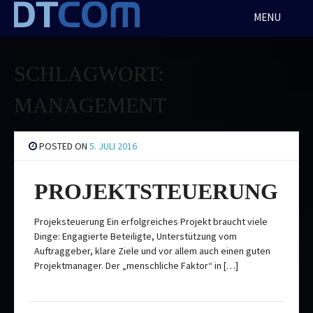
Skip
MENU
to
content
SCHLAGWORT:
MANAGEMENT
POSTED ON
5. JULI 2016
PROJEKTSTEUERUNG
Projeksteuerung Ein erfolgreiches Projekt braucht viele
Dinge: Engagierte Beteiligte, Unterstützung vom
Auftraggeber, klare Ziele und vor allem auch einen guten
Projektmanager. Der „menschliche Faktor“ in […]