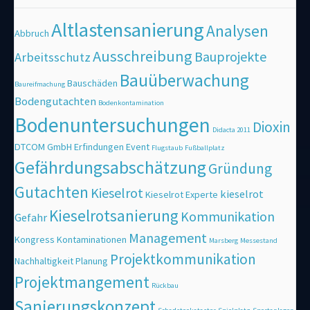
Altlastensanierung
Analysen
Abbruch
Ausschreibung
Bauprojekte
Arbeitsschutz
Bauüberwachung
Bauschäden
Baureifmachung
Bodengutachten
Bodenkontamination
Bodenuntersuchungen
Dioxin
Didacta 2011
DTCOM GmbH
Erfindungen
Event
Flugstaub
Fußballplatz
Gefährdungsabschätzung
Gründung
Gutachten
Kieselrot
kieselrot
Kieselrot Experte
Kieselrotsanierung
Kommunikation
Gefahr
Management
Kongress
Kontaminationen
Marsberg
Messestand
Projektkommunikation
Nachhaltigkeit
Planung
Projektmangement
Rückbau
Sanierungskonzept