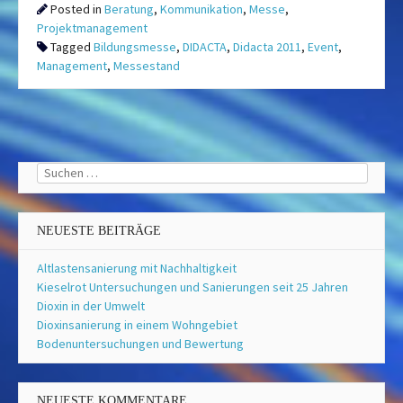
Posted in
Beratung
,
Kommunikation
,
Messe
,
Projektmanagement
Tagged
Bildungsmesse
,
DIDACTA
,
Didacta 2011
,
Event
,
Management
,
Messestand
Suchen
nach:
NEUESTE BEITRÄGE
Altlastensanierung mit Nachhaltigkeit
Kieselrot Untersuchungen und Sanierungen seit 25 Jahren
Dioxin in der Umwelt
Dioxinsanierung in einem Wohngebiet
Bodenuntersuchungen und Bewertung
NEUESTE KOMMENTARE