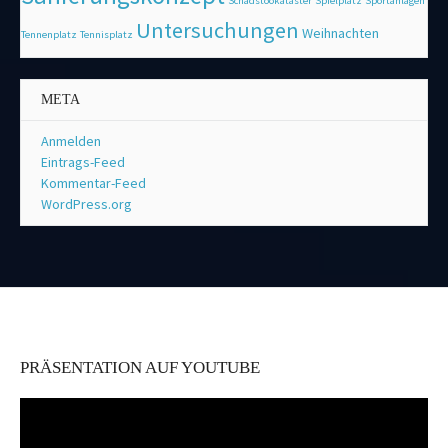
Schadstookataster
Spielplatz
Sportanlagen
Untersuchungen
Weihnachten
Tennenplatz
Tennisplatz
META
Anmelden
Eintrags-Feed
Kommentar-Feed
WordPress.org
PRÄSENTATION AUF YOUTUBE