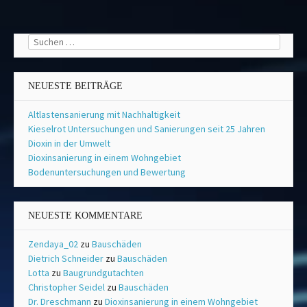
Suchen
nach:
NEUESTE BEITRÄGE
Altlastensanierung mit Nachhaltigkeit
Kieselrot Untersuchungen und Sanierungen seit 25 Jahren
Dioxin in der Umwelt
Dioxinsanierung in einem Wohngebiet
Bodenuntersuchungen und Bewertung
NEUESTE KOMMENTARE
Zendaya_02
zu
Bauschäden
Dietrich Schneider
zu
Bauschäden
Lotta
zu
Baugrundgutachten
Christopher Seidel
zu
Bauschäden
Dr. Dreschmann
zu
Dioxinsanierung in einem Wohngebiet