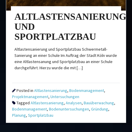
ALTLASTENSANIERUNG
UND
SPORTPLATZBAU
Altlastensanierung und Sportplatzbau Schwermetall-
Sanierung an einer Schule Im Auftrag der Stadt Köln wurde
eine Altlastensanung und Sportplatzbau an einer Schule
durchgeführt. Hierzu wurde die mit […]
Posted in
Altlastensanierung
,
Bodenmanagement
,
Projektmanagement
,
Untersuchungen
Tagged
Altlastensanierung
,
Analysen
,
Bauüberwachung
,
Bodenmanagement
,
Bodenuntersuchungen
,
Gründung
,
Planung
,
Sportplatzbau