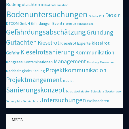
Bodengutachten
Bodenkontamination
Bodenuntersuchungen
Dioxin
Didacta 2011
DTCOM GmbH
Erfindungen
Event
Flugstaub
Fußballplatz
Gefährdungsabschätzung
Gründung
Gutachten
Kieselrot
kieselrot
Kieselrot Experte
Kieselrotsanierung
Kommunikation
Gefahr
Management
Kongress
Kontaminationen
Marsberg
Messestand
Projektkommunikation
Nachhaltigkeit
Planung
Projektmangement
Rückbau
Sanierungskonzept
Schadstookataster
Spielplatz
Sportanlagen
Untersuchungen
Weihnachten
Tennenplatz
Tennisplatz
META