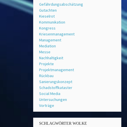
Gefährdungsabschätzung
Gutachten
Kieselrot
Kommunikation
Kongress
Kriesenmanagement
Management
Mediation
Messe
Nachhaltigkeit
Projekte
Projektmanagement
Rückbau
Sanierungskonzept
Schadstoffkataster
Social Media
Untersuchungen
Vorträge
SCHLAGWÖRTER WOLKE