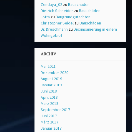
Zendaya_02
zu
Bauschäden
Dietrich Schneider
zu
Bauschäden
Lotta
zu
Baugrundgutachten
Christopher Seidel
zu
Bauschäden
Dr. Dreschmann
zu
Dioxinsanierung in einem
Wohngebiet
ARCHIV
Mai 2021
Dezember 2020
August 2019
Januar 2019
Juni 2018
April 2018
März 2018
September 2017
Juni 2017
März 2017
Januar 2017