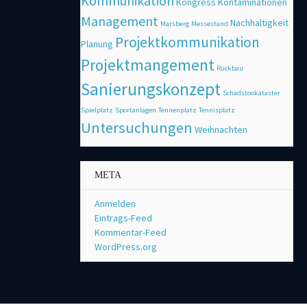
Kommunikation
Kongress
Kontaminationen
Management
Nachhaltigkeit
Marsberg
Messestand
Projektkommunikation
Planung
Projektmangement
Rückbau
Sanierungskonzept
Schadstookataster
Spielplatz
Sportanlagen
Tennenplatz
Tennisplatz
Untersuchungen
Weihnachten
META
Anmelden
Eintrags-Feed
Kommentar-Feed
WordPress.org