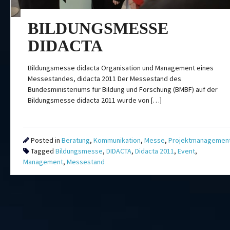
BILDUNGSMESSE
DIDACTA
Bildungsmesse didacta Organisation und Management eines
Messestandes, didacta 2011 Der Messestand des
Bundesministeriums für Bildung und Forschung (BMBF) auf der
Bildungsmesse didacta 2011 wurde von […]
Posted in
Beratung
,
Kommunikation
,
Messe
,
Projektmanagemen
Tagged
Bildungsmesse
,
DIDACTA
,
Didacta 2011
,
Event
,
Management
,
Messestand