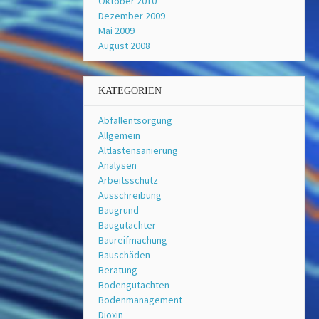
Oktober 2010
Dezember 2009
Mai 2009
August 2008
KATEGORIEN
Abfallentsorgung
Allgemein
Altlastensanierung
Analysen
Arbeitsschutz
Ausschreibung
Baugrund
Baugutachter
Baureifmachung
Bauschäden
Beratung
Bodengutachten
Bodenmanagement
Dioxin