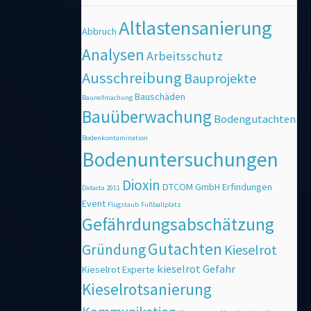
Altlastensanierung
Abbruch
Analysen
Arbeitsschutz
Ausschreibung
Bauprojekte
Bauschäden
Baureifmachung
Bauüberwachung
Bodengutachten
Bodenkontamination
Bodenuntersuchungen
Dioxin
DTCOM GmbH
Erfindungen
Didacta 2011
Event
Flugstaub
Fußballplatz
Gefährdungsabschätzung
Gutachten
Gründung
Kieselrot
kieselrot Gefahr
Kieselrot Experte
Kieselrotsanierung