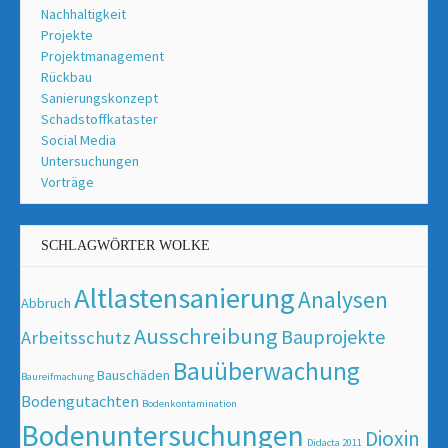
Nachhaltigkeit
Projekte
Projektmanagement
Rückbau
Sanierungskonzept
Schadstoffkataster
Social Media
Untersuchungen
Vorträge
SCHLAGWÖRTER WOLKE
Altlastensanierung
Analysen
Abbruch
Ausschreibung
Bauprojekte
Arbeitsschutz
Bauüberwachung
Bauschäden
Baureifmachung
Bodengutachten
Bodenkontamination
Bodenuntersuchungen
Dioxin
Didacta 2011