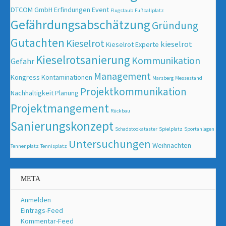
DTCOM GmbH
Erfindungen
Event
Flugstaub
Fußballplatz
Gefährdungsabschätzung
Gründung
Gutachten
Kieselrot
kieselrot
Kieselrot Experte
Kieselrotsanierung
Kommunikation
Gefahr
Management
Kongress
Kontaminationen
Marsberg
Messestand
Projektkommunikation
Nachhaltigkeit
Planung
Projektmangement
Rückbau
Sanierungskonzept
Schadstookataster
Spielplatz
Sportanlagen
Untersuchungen
Weihnachten
Tennenplatz
Tennisplatz
META
Anmelden
Eintrags-Feed
Kommentar-Feed