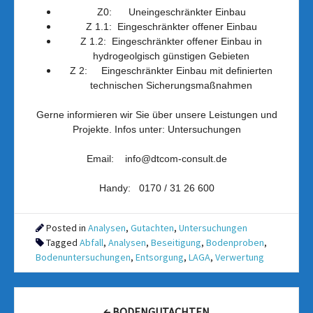
Z0:
Uneingeschränkter Einbau
Z 1.1: Eingeschränkter offener Einbau
Z 1.2: Eingeschränkter offener Einbau in
hydrogeolgisch günstigen Gebieten
Z 2: Eingeschränkter Einbau mit definierten
technischen Sicherungsmaßnahmen
Gerne informieren wir Sie über unsere Leistungen und
Projekte. Infos unter:
Untersuchungen
Email:
info@dtcom-consult.de
Handy:
0170 / 31 26 600
Posted in
Analysen
,
Gutachten
,
Untersuchungen
Tagged
Abfall
,
Analysen
,
Beseitigung
,
Bodenproben
,
Bodenuntersuchungen
,
Entsorgung
,
LAGA
,
Verwertung
Post
←
BODENGUTACHTEN