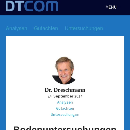
Skip
MENU
to
content
Analysen
Gutachten
Untersuchungen
Dr. Dreschmann
24. September 2014
Analysen
Gutachten
Untersuchungen
Bodenuntersuchungen