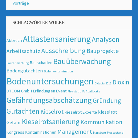
Vorträge
SCHLAGWÖRTER WOLKE
Altlastensanierung
Analysen
Abbruch
Ausschreibung
Bauprojekte
Arbeitsschutz
Bauüberwachung
Bauschäden
Baureifmachung
Bodengutachten
Bodenkontamination
Bodenuntersuchungen
Dioxin
Didacta 2011
DTCOM GmbH
Erfindungen
Event
Flugstaub
Fußballplatz
Gefährdungsabschätzung
Gründung
Gutachten
Kieselrot
kieselrot
Kieselrot Experte
Kieselrotsanierung
Kommunikation
Gefahr
Management
Kongress
Kontaminationen
Marsberg
Messestand