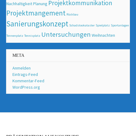
Projektkommunikation
Nachhaltigkeit
Planung
Projektmangement
Rückbau
Sanierungskonzept
Schadstookataster
Spielplatz
Sportanlagen
Untersuchungen
Weihnachten
Tennenplatz
Tennisplatz
META
Anmelden
Eintrags-Feed
Kommentar-Feed
WordPress.org