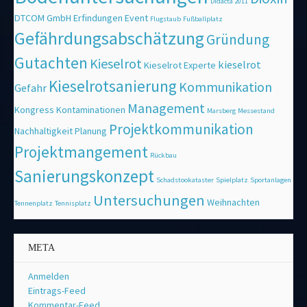
Didacta 2011
DTCOM GmbH
Erfindungen
Event
Flugstaub
Fußballplatz
Gefährdungsabschätzung
Gründung
Gutachten
Kieselrot
kieselrot
Kieselrot Experte
Kieselrotsanierung
Kommunikation
Gefahr
Management
Kongress
Kontaminationen
Marsberg
Messestand
Projektkommunikation
Nachhaltigkeit
Planung
Projektmangement
Rückbau
Sanierungskonzept
Schadstookataster
Spielplatz
Sportanlagen
Untersuchungen
Weihnachten
Tennenplatz
Tennisplatz
META
Anmelden
Eintrags-Feed
Kommentar-Feed