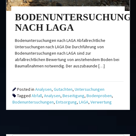
BODENUNTERSUCHUNG
NACH LAGA
Bodenuntersuchungen nach LAGA Abfallrechtliche
Untersuchungen nach LAGA Die Durchführung von
Bodenuntersuchungen nach LAGA sind zur
abfallrechtlichen Bewertung von anstehendem Boden bei
Baumaßnahmen notwendig. Der auszubaunde […]
Posted in
Analysen
,
Gutachten
,
Untersuchungen
Tagged
Abfall
,
Analysen
,
Beseitigung
,
Bodenproben
,
Bodenuntersuchungen
,
Entsorgung
,
LAGA
,
Verwertung