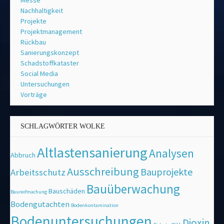
Messe
Nachhaltigkeit
Projekte
Projektmanagement
Rückbau
Sanierungskonzept
Schadstoffkataster
Social Media
Untersuchungen
Vorträge
SCHLAGWÖRTER WOLKE
Altlastensanierung
Analysen
Abbruch
Ausschreibung
Bauprojekte
Arbeitsschutz
Bauüberwachung
Bauschäden
Baureifmachung
Bodengutachten
Bodenkontamination
Bodenuntersuchungen
Dioxin