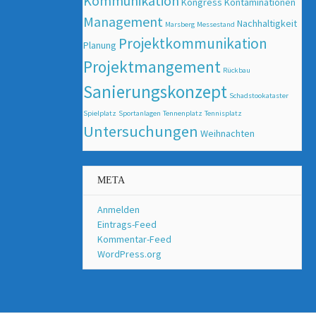
Kommunikation
Kongress
Kontaminationen
Management
Nachhaltigkeit
Marsberg
Messestand
Projektkommunikation
Planung
Projektmangement
Rückbau
Sanierungskonzept
Schadstookataster
Spielplatz
Sportanlagen
Tennenplatz
Tennisplatz
Untersuchungen
Weihnachten
META
Anmelden
Eintrags-Feed
Kommentar-Feed
WordPress.org