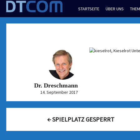
Skip
STARTSEITE
ÜBER UNS
THEM
to
content
Dr. Dreschmann
14. September 2017
Post
←
SPIELPLATZ GESPERRT
navigation