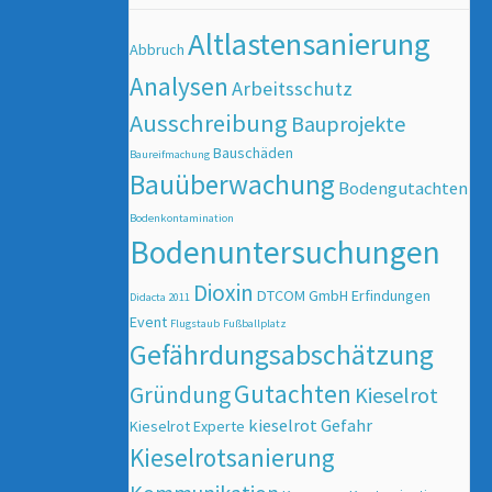
Altlastensanierung
Abbruch
Analysen
Arbeitsschutz
Ausschreibung
Bauprojekte
Bauschäden
Baureifmachung
Bauüberwachung
Bodengutachten
Bodenkontamination
Bodenuntersuchungen
Dioxin
DTCOM GmbH
Erfindungen
Didacta 2011
Event
Flugstaub
Fußballplatz
Gefährdungsabschätzung
Gutachten
Gründung
Kieselrot
kieselrot Gefahr
Kieselrot Experte
Kieselrotsanierung