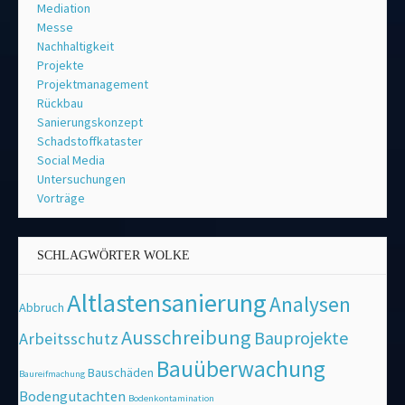
Mediation
Messe
Nachhaltigkeit
Projekte
Projektmanagement
Rückbau
Sanierungskonzept
Schadstoffkataster
Social Media
Untersuchungen
Vorträge
SCHLAGWÖRTER WOLKE
Altlastensanierung
Analysen
Abbruch
Ausschreibung
Bauprojekte
Arbeitsschutz
Bauüberwachung
Bauschäden
Baureifmachung
Bodengutachten
Bodenkontamination