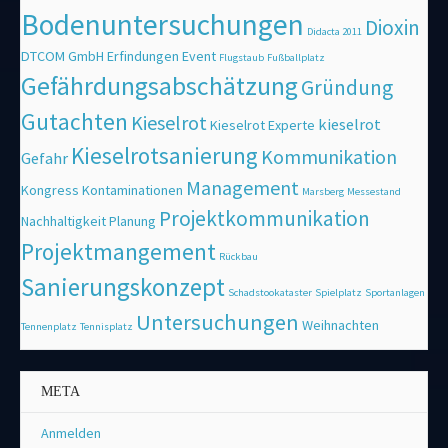
Bodenuntersuchungen
Dioxin
Didacta 2011
DTCOM GmbH
Erfindungen
Event
Flugstaub
Fußballplatz
Gefährdungsabschätzung
Gründung
Gutachten
Kieselrot
kieselrot
Kieselrot Experte
Kieselrotsanierung
Kommunikation
Gefahr
Management
Kongress
Kontaminationen
Marsberg
Messestand
Projektkommunikation
Nachhaltigkeit
Planung
Projektmangement
Rückbau
Sanierungskonzept
Schadstookataster
Spielplatz
Sportanlagen
Untersuchungen
Weihnachten
Tennenplatz
Tennisplatz
META
Anmelden