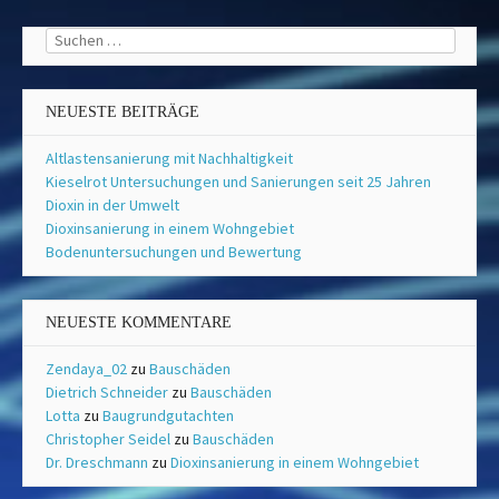
Suchen
nach:
NEUESTE BEITRÄGE
Altlastensanierung mit Nachhaltigkeit
Kieselrot Untersuchungen und Sanierungen seit 25 Jahren
Dioxin in der Umwelt
Dioxinsanierung in einem Wohngebiet
Bodenuntersuchungen und Bewertung
NEUESTE KOMMENTARE
Zendaya_02
zu
Bauschäden
Dietrich Schneider
zu
Bauschäden
Lotta
zu
Baugrundgutachten
Christopher Seidel
zu
Bauschäden
Dr. Dreschmann
zu
Dioxinsanierung in einem Wohngebiet