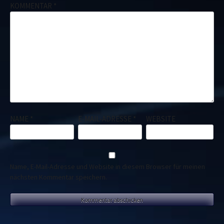
KOMMENTAR
*
NAME
*
E-MAIL-ADRESSE
*
WEBSITE
Name, E-Mail-Adresse und Website in diesem Browser für meinen
nächsten Kommentar speichern.