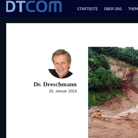
Skip
STARTSEITE
ÜBER UNS
THEM
to
content
Dr. Dreschmann
20. Januar 2016