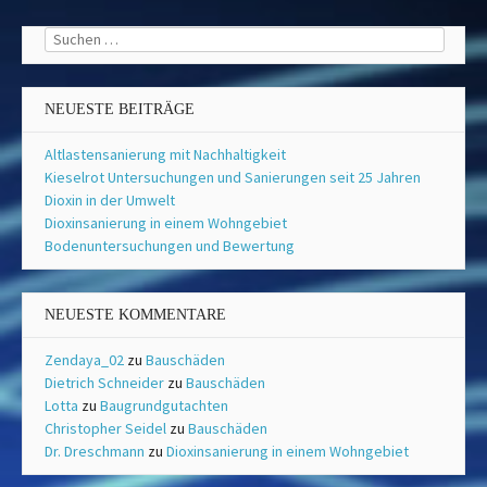
Suchen
nach:
NEUESTE BEITRÄGE
Altlastensanierung mit Nachhaltigkeit
Kieselrot Untersuchungen und Sanierungen seit 25 Jahren
Dioxin in der Umwelt
Dioxinsanierung in einem Wohngebiet
Bodenuntersuchungen und Bewertung
NEUESTE KOMMENTARE
Zendaya_02
zu
Bauschäden
Dietrich Schneider
zu
Bauschäden
Lotta
zu
Baugrundgutachten
Christopher Seidel
zu
Bauschäden
Dr. Dreschmann
zu
Dioxinsanierung in einem Wohngebiet