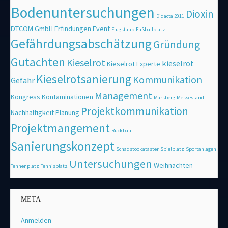
Bodenuntersuchungen
Dioxin
Didacta 2011
DTCOM GmbH
Erfindungen
Event
Flugstaub
Fußballplatz
Gefährdungsabschätzung
Gründung
Gutachten
Kieselrot
kieselrot
Kieselrot Experte
Kieselrotsanierung
Kommunikation
Gefahr
Management
Kongress
Kontaminationen
Marsberg
Messestand
Projektkommunikation
Nachhaltigkeit
Planung
Projektmangement
Rückbau
Sanierungskonzept
Schadstookataster
Spielplatz
Sportanlagen
Untersuchungen
Weihnachten
Tennenplatz
Tennisplatz
META
Anmelden