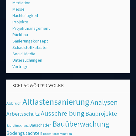
Mediation
Messe
Nachhaltigkeit
Projekte
Projektmanagement
Rückbau
Sanierungskonzept
Schadstoffkataster
Social Media
Untersuchungen
Vorträge
SCHLAGWÖRTER WOLKE
Altlastensanierung
Analysen
Abbruch
Ausschreibung
Bauprojekte
Arbeitsschutz
Bauüberwachung
Bauschäden
Baureifmachung
Bodengutachten
Bodenkontamination