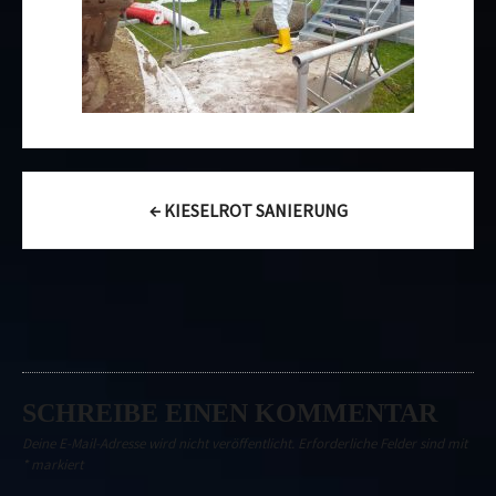
Post
←
KIESELROT SANIERUNG
navigation
SCHREIBE EINEN KOMMENTAR
Deine E-Mail-Adresse wird nicht veröffentlicht.
Erforderliche Felder sind mit
*
markiert