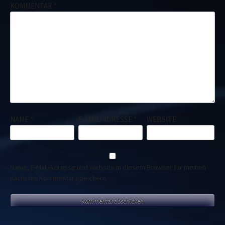
KOMMENTAR
*
NAME
*
E-MAIL-ADRESSE
*
WEBSITE
Name, E-Mail-Adresse und Website in diesem Browser für meinen
nächsten Kommentar speichern.