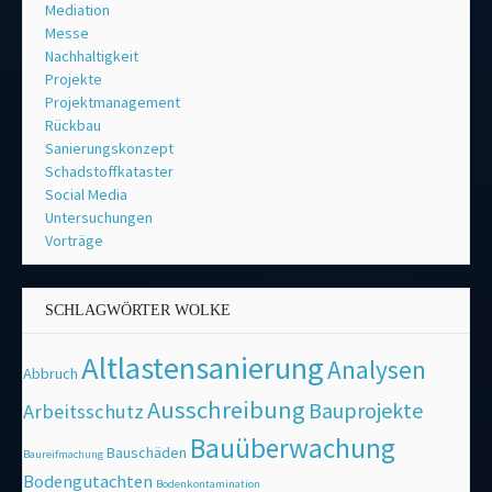
Mediation
Messe
Nachhaltigkeit
Projekte
Projektmanagement
Rückbau
Sanierungskonzept
Schadstoffkataster
Social Media
Untersuchungen
Vorträge
SCHLAGWÖRTER WOLKE
Altlastensanierung
Analysen
Abbruch
Ausschreibung
Bauprojekte
Arbeitsschutz
Bauüberwachung
Bauschäden
Baureifmachung
Bodengutachten
Bodenkontamination