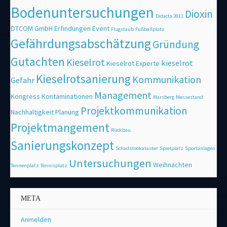
Bodenuntersuchungen
Dioxin
Didacta 2011
DTCOM GmbH
Erfindungen
Event
Flugstaub
Fußballplatz
Gefährdungsabschätzung
Gründung
Gutachten
Kieselrot
kieselrot
Kieselrot Experte
Kieselrotsanierung
Kommunikation
Gefahr
Management
Kongress
Kontaminationen
Marsberg
Messestand
Projektkommunikation
Nachhaltigkeit
Planung
Projektmangement
Rückbau
Sanierungskonzept
Schadstookataster
Spielplatz
Sportanlagen
Untersuchungen
Weihnachten
Tennenplatz
Tennisplatz
META
Anmelden