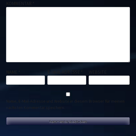
KOMMENTAR
*
NAME
*
E-MAIL-ADRESSE
*
WEBSITE
Name, E-Mail-Adresse und Website in diesem Browser für meinen
nächsten Kommentar speichern.