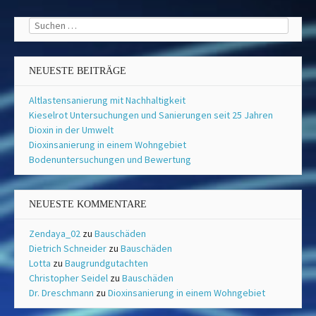
Suchen
nach:
NEUESTE BEITRÄGE
Altlastensanierung mit Nachhaltigkeit
Kieselrot Untersuchungen und Sanierungen seit 25 Jahren
Dioxin in der Umwelt
Dioxinsanierung in einem Wohngebiet
Bodenuntersuchungen und Bewertung
NEUESTE KOMMENTARE
Zendaya_02
zu
Bauschäden
Dietrich Schneider
zu
Bauschäden
Lotta
zu
Baugrundgutachten
Christopher Seidel
zu
Bauschäden
Dr. Dreschmann
zu
Dioxinsanierung in einem Wohngebiet