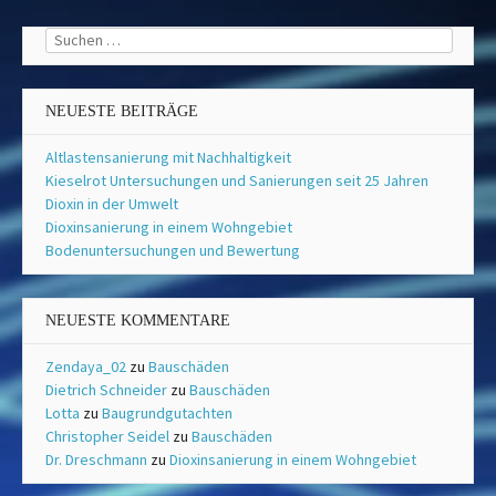
Suchen
nach:
NEUESTE BEITRÄGE
Altlastensanierung mit Nachhaltigkeit
Kieselrot Untersuchungen und Sanierungen seit 25 Jahren
Dioxin in der Umwelt
Dioxinsanierung in einem Wohngebiet
Bodenuntersuchungen und Bewertung
NEUESTE KOMMENTARE
Zendaya_02
zu
Bauschäden
Dietrich Schneider
zu
Bauschäden
Lotta
zu
Baugrundgutachten
Christopher Seidel
zu
Bauschäden
Dr. Dreschmann
zu
Dioxinsanierung in einem Wohngebiet