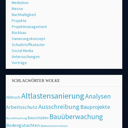
Mediation
Messe
Nachhaltigkeit
Projekte
Projektmanagement
Rückbau
Sanierungskonzept
Schadstoffkataster
Social Media
Untersuchungen
Vorträge
SCHLAGWÖRTER WOLKE
Altlastensanierung
Analysen
Abbruch
Ausschreibung
Bauprojekte
Arbeitsschutz
Bauüberwachung
Bauschäden
Baureifmachung
Bodengutachten
Bodenkontamination