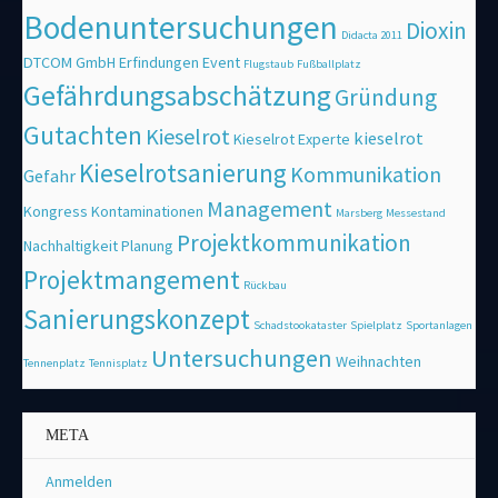
Bodenuntersuchungen
Dioxin
Didacta 2011
DTCOM GmbH
Erfindungen
Event
Flugstaub
Fußballplatz
Gefährdungsabschätzung
Gründung
Gutachten
Kieselrot
kieselrot
Kieselrot Experte
Kieselrotsanierung
Kommunikation
Gefahr
Management
Kongress
Kontaminationen
Marsberg
Messestand
Projektkommunikation
Nachhaltigkeit
Planung
Projektmangement
Rückbau
Sanierungskonzept
Schadstookataster
Spielplatz
Sportanlagen
Untersuchungen
Weihnachten
Tennenplatz
Tennisplatz
META
Anmelden