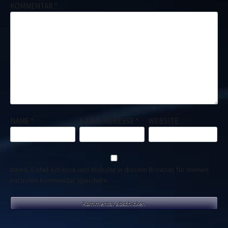
KOMMENTAR
*
NAME
*
E-MAIL-ADRESSE
*
WEBSITE
Name, E-Mail-Adresse und Website in diesem Browser für meinen
nächsten Kommentar speichern.