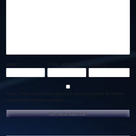
NAME
*
E-MAIL-ADRESSE
*
WEBSITE
Name, E-Mail-Adresse und Website in diesem Browser für meinen
nächsten Kommentar speichern.