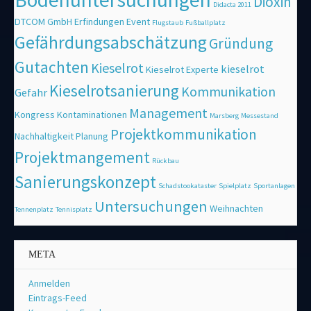
Dioxin
Didacta 2011
DTCOM GmbH
Erfindungen
Event
Flugstaub
Fußballplatz
Gefährdungsabschätzung
Gründung
Gutachten
Kieselrot
kieselrot
Kieselrot Experte
Kieselrotsanierung
Kommunikation
Gefahr
Management
Kongress
Kontaminationen
Marsberg
Messestand
Projektkommunikation
Nachhaltigkeit
Planung
Projektmangement
Rückbau
Sanierungskonzept
Schadstookataster
Spielplatz
Sportanlagen
Untersuchungen
Weihnachten
Tennenplatz
Tennisplatz
META
Anmelden
Eintrags-Feed