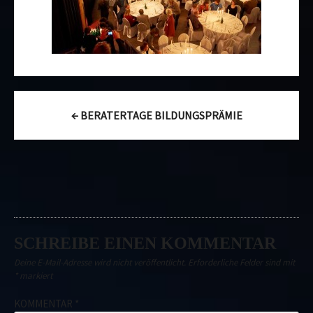
Post
←
BERATERTAGE BILDUNGSPRÄMIE
navigation
SCHREIBE EINEN KOMMENTAR
Deine E-Mail-Adresse wird nicht veröffentlicht.
Erforderliche Felder sind mit
*
markiert
KOMMENTAR
*