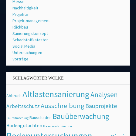
Messe
Nachhaltigkeit
Projekte
Projektmanagement
Rückbau
Sanierungskonzept
Schadstoffkataster
Social Media
Untersuchungen
Vorträge
SCHLAGWÖRTER WOLKE
Altlastensanierung
Analysen
Abbruch
Ausschreibung
Bauprojekte
Arbeitsschutz
Bauüberwachung
Bauschäden
Baureifmachung
Bodengutachten
Bodenkontamination
Bodenuntersuchungen