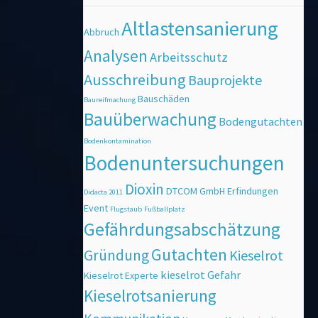
Altlastensanierung
Abbruch
Analysen
Arbeitsschutz
Ausschreibung
Bauprojekte
Bauschäden
Baureifmachung
Bauüberwachung
Bodengutachten
Bodenkontamination
Bodenuntersuchungen
Dioxin
DTCOM GmbH
Erfindungen
Didacta 2011
Event
Flugstaub
Fußballplatz
Gefährdungsabschätzung
Gutachten
Gründung
Kieselrot
kieselrot Gefahr
Kieselrot Experte
Kieselrotsanierung