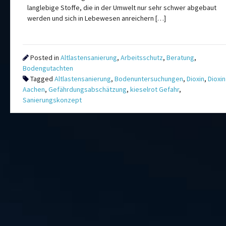
langlebige Stoffe, die in der Umwelt nur sehr schwer abgebaut
werden und sich in Lebewesen anreichern […]
Posted in
Altlastensanierung
,
Arbeitsschutz
,
Beratung
,
Bodengutachten
Tagged
Altlastensanierung
,
Bodenuntersuchungen
,
Dioxin
,
Dioxin
Aachen
,
Gefährdungsabschätzung
,
kieselrot Gefahr
,
Sanierungskonzept