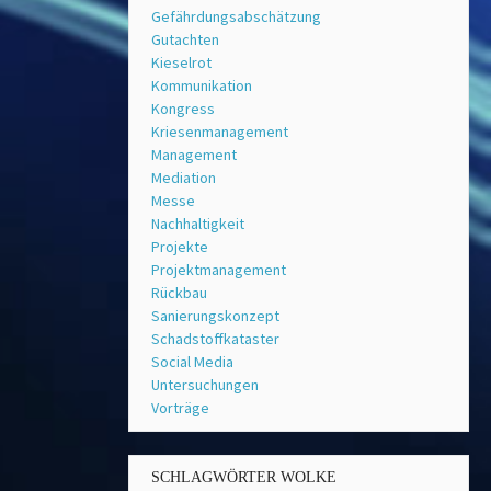
Gefährdungsabschätzung
Gutachten
Kieselrot
Kommunikation
Kongress
Kriesenmanagement
Management
Mediation
Messe
Nachhaltigkeit
Projekte
Projektmanagement
Rückbau
Sanierungskonzept
Schadstoffkataster
Social Media
Untersuchungen
Vorträge
SCHLAGWÖRTER WOLKE