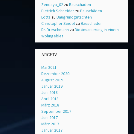
Zendaya_02
zu
Bauschäden
Dietrich Schneider
zu
Bauschäden
Lotta
zu
Baugrundgutachten
Christopher Seidel
zu
Bauschäden
Dr. Dreschmann
zu
Dioxinsanierung in einem
Wohngebiet
ARCHIV
Mai 2021
Dezember 2020
August 2019
Januar 2019
Juni 2018
April 2018
März 2018
September 2017
Juni 2017
März 2017
Januar 2017