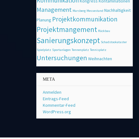
Kommunikation
Kongress
Kontaminationen
Management
Nachhaltigkeit
Marsberg
Messestand
Projektkommunikation
Planung
Projektmangement
Rückbau
Sanierungskonzept
Schadstookataster
Spielplatz
Sportanlagen
Tennenplatz
Tennisplatz
Untersuchungen
Weihnachten
META
Anmelden
Eintrags-Feed
Kommentar-Feed
WordPress.org