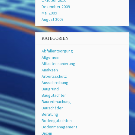
Oktober 2010
Dezember 2009
Mai 2009
August 2008
KATEGORIEN
Abfallentsorgung
Allgemein
Altlastensanierung
Analysen
Arbeitsschutz
Ausschreibung
Baugrund
Baugutachter
Baureifmachung
Bauschäden
Beratung
Bodengutachten
Bodenmanagement
Dioxin