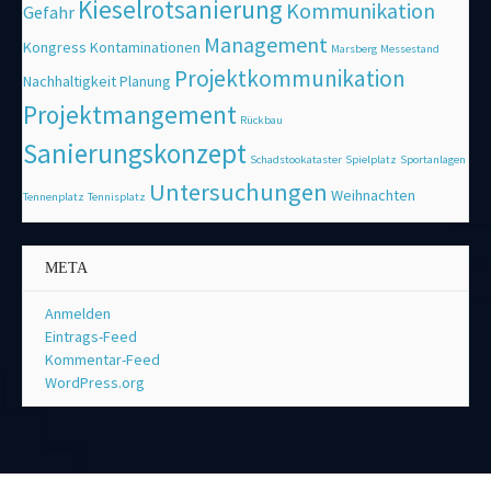
Kieselrotsanierung
Kommunikation
Gefahr
Management
Kongress
Kontaminationen
Marsberg
Messestand
Projektkommunikation
Nachhaltigkeit
Planung
Projektmangement
Rückbau
Sanierungskonzept
Schadstookataster
Spielplatz
Sportanlagen
Untersuchungen
Weihnachten
Tennenplatz
Tennisplatz
META
Anmelden
Eintrags-Feed
Kommentar-Feed
WordPress.org