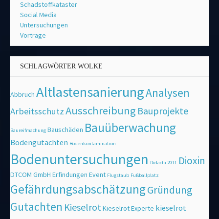
Schadstoffkataster
Social Media
Untersuchungen
Vorträge
SCHLAGWÖRTER WOLKE
Altlastensanierung
Analysen
Abbruch
Ausschreibung
Bauprojekte
Arbeitsschutz
Bauüberwachung
Bauschäden
Baureifmachung
Bodengutachten
Bodenkontamination
Bodenuntersuchungen
Dioxin
Didacta 2011
DTCOM GmbH
Erfindungen
Event
Flugstaub
Fußballplatz
Gefährdungsabschätzung
Gründung
Gutachten
Kieselrot
kieselrot
Kieselrot Experte