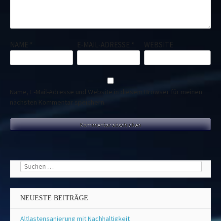
NAME
*
E-MAIL-ADRESSE
*
WEBSITE
Name, E-Mail-Adresse und Website in diesem Browser für meinen
nächsten Kommentar speichern.
Suchen
nach:
NEUESTE BEITRÄGE
Altlastensanierung mit Nachhaltigkeit