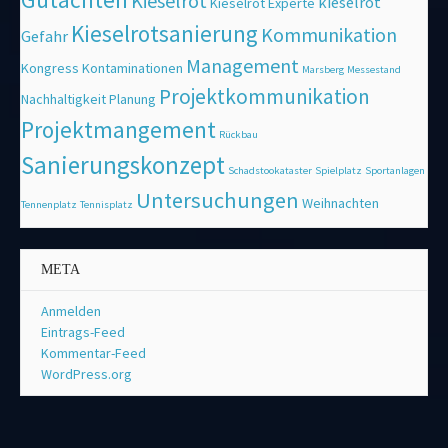
Kieselrot
kieselrot
Kieselrot Experte
Kieselrotsanierung
Kommunikation
Gefahr
Management
Kongress
Kontaminationen
Marsberg
Messestand
Projektkommunikation
Nachhaltigkeit
Planung
Projektmangement
Rückbau
Sanierungskonzept
Schadstookataster
Spielplatz
Sportanlagen
Untersuchungen
Weihnachten
Tennenplatz
Tennisplatz
META
Anmelden
Eintrags-Feed
Kommentar-Feed
WordPress.org