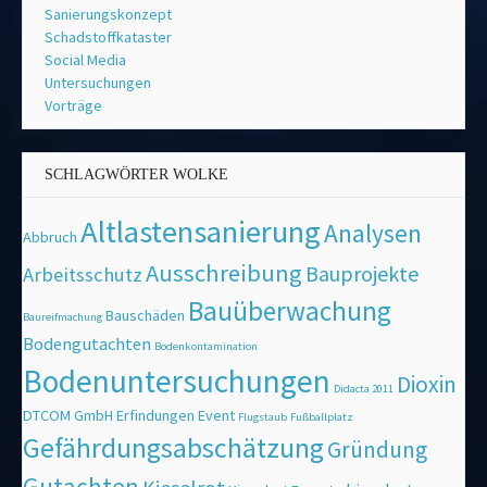
Sanierungskonzept
Schadstoffkataster
Social Media
Untersuchungen
Vorträge
SCHLAGWÖRTER WOLKE
Altlastensanierung
Analysen
Abbruch
Ausschreibung
Bauprojekte
Arbeitsschutz
Bauüberwachung
Bauschäden
Baureifmachung
Bodengutachten
Bodenkontamination
Bodenuntersuchungen
Dioxin
Didacta 2011
DTCOM GmbH
Erfindungen
Event
Flugstaub
Fußballplatz
Gefährdungsabschätzung
Gründung
Gutachten