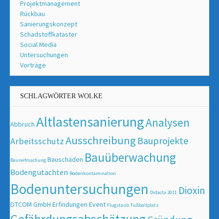
Projektmanagement
Rückbau
Sanierungskonzept
Schadstoffkataster
Social Media
Untersuchungen
Vorträge
SCHLAGWÖRTER WOLKE
Altlastensanierung
Analysen
Abbruch
Ausschreibung
Bauprojekte
Arbeitsschutz
Bauüberwachung
Bauschäden
Baureifmachung
Bodengutachten
Bodenkontamination
Bodenuntersuchungen
Dioxin
Didacta 2011
DTCOM GmbH
Erfindungen
Event
Flugstaub
Fußballplatz
Gefährdungsabschätzung