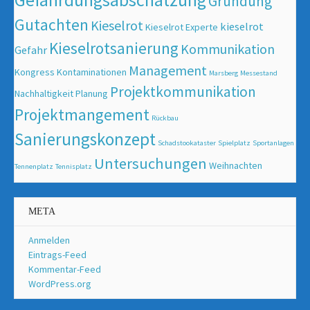
Gründung
Gutachten
Kieselrot
kieselrot
Kieselrot Experte
Kieselrotsanierung
Kommunikation
Gefahr
Management
Kongress
Kontaminationen
Marsberg
Messestand
Projektkommunikation
Nachhaltigkeit
Planung
Projektmangement
Rückbau
Sanierungskonzept
Schadstookataster
Spielplatz
Sportanlagen
Untersuchungen
Weihnachten
Tennenplatz
Tennisplatz
META
Anmelden
Eintrags-Feed
Kommentar-Feed
WordPress.org