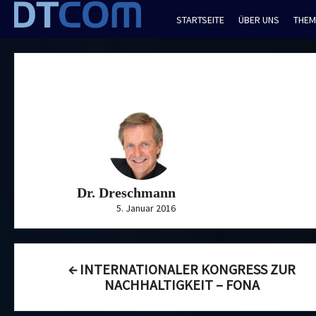
Skip
STARTSEITE
ÜBER UNS
THEM
to
content
Dr. Dreschmann
5. Januar 2016
Post
←
INTERNATIONALER KONGRESS ZUR
navigation
NACHHALTIGKEIT – FONA