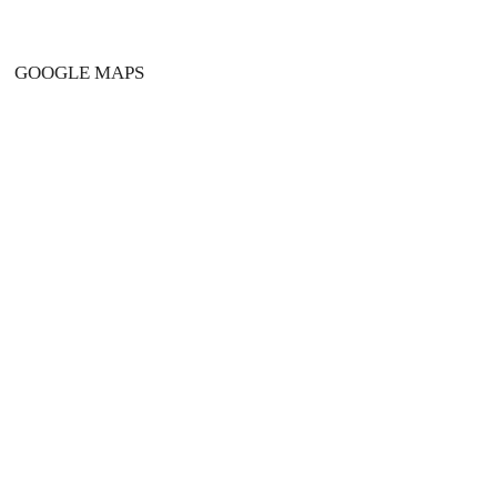
GOOGLE MAPS