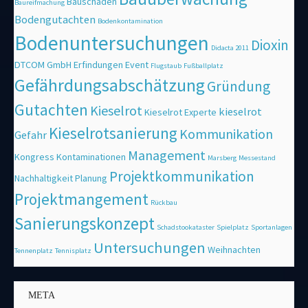
Bauschäden
Baureifmachung
Bodengutachten
Bodenkontamination
Bodenuntersuchungen
Dioxin
Didacta 2011
DTCOM GmbH
Erfindungen
Event
Flugstaub
Fußballplatz
Gefährdungsabschätzung
Gründung
Gutachten
Kieselrot
kieselrot
Kieselrot Experte
Kieselrotsanierung
Kommunikation
Gefahr
Management
Kongress
Kontaminationen
Marsberg
Messestand
Projektkommunikation
Nachhaltigkeit
Planung
Projektmangement
Rückbau
Sanierungskonzept
Schadstookataster
Spielplatz
Sportanlagen
Untersuchungen
Weihnachten
Tennenplatz
Tennisplatz
META