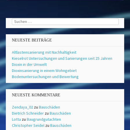
Suchen
nach:
NEUESTE BEITRÄGE
Altlastensanierung mit Nachhaltigkeit
Kieselrot Untersuchungen und Sanierungen seit 25 Jahren
Dioxin in der Umwelt
Dioxinsanierung in einem Wohngebiet
Bodenuntersuchungen und Bewertung
NEUESTE KOMMENTARE
Zendaya_02
zu
Bauschäden
Dietrich Schneider
zu
Bauschäden
Lotta
zu
Baugrundgutachten
Christopher Seidel
zu
Bauschäden