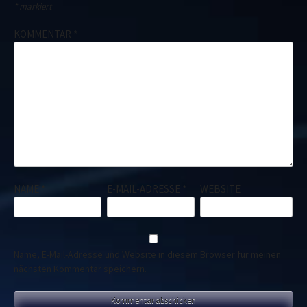
*
markiert
KOMMENTAR
*
NAME
*
E-MAIL-ADRESSE
*
WEBSITE
Name, E-Mail-Adresse und Website in diesem Browser für meinen
nächsten Kommentar speichern.