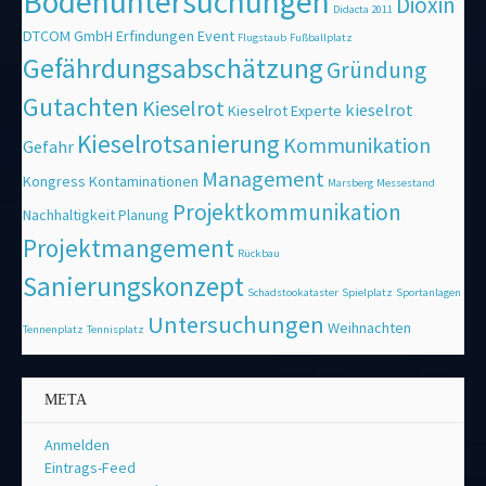
Bodenuntersuchungen
Dioxin
Didacta 2011
DTCOM GmbH
Erfindungen
Event
Flugstaub
Fußballplatz
Gefährdungsabschätzung
Gründung
Gutachten
Kieselrot
kieselrot
Kieselrot Experte
Kieselrotsanierung
Kommunikation
Gefahr
Management
Kongress
Kontaminationen
Marsberg
Messestand
Projektkommunikation
Nachhaltigkeit
Planung
Projektmangement
Rückbau
Sanierungskonzept
Schadstookataster
Spielplatz
Sportanlagen
Untersuchungen
Weihnachten
Tennenplatz
Tennisplatz
META
Anmelden
Eintrags-Feed