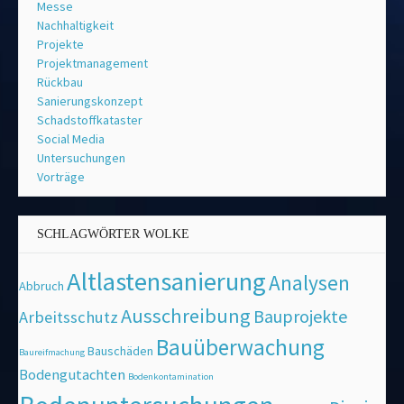
Messe
Nachhaltigkeit
Projekte
Projektmanagement
Rückbau
Sanierungskonzept
Schadstoffkataster
Social Media
Untersuchungen
Vorträge
SCHLAGWÖRTER WOLKE
Altlastensanierung
Analysen
Abbruch
Ausschreibung
Bauprojekte
Arbeitsschutz
Bauüberwachung
Bauschäden
Baureifmachung
Bodengutachten
Bodenkontamination