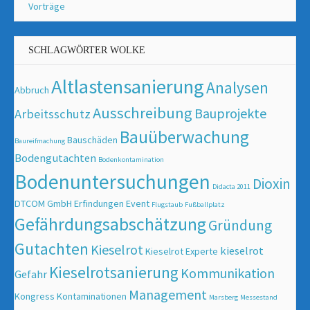
Vorträge
SCHLAGWÖRTER WOLKE
Altlastensanierung
Analysen
Abbruch
Ausschreibung
Bauprojekte
Arbeitsschutz
Bauüberwachung
Bauschäden
Baureifmachung
Bodengutachten
Bodenkontamination
Bodenuntersuchungen
Dioxin
Didacta 2011
DTCOM GmbH
Erfindungen
Event
Flugstaub
Fußballplatz
Gefährdungsabschätzung
Gründung
Gutachten
Kieselrot
kieselrot
Kieselrot Experte
Kieselrotsanierung
Kommunikation
Gefahr
Management
Kongress
Kontaminationen
Marsberg
Messestand