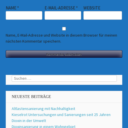
NAME
*
E-MAIL-ADRESSE
*
WEBSITE
Name, E-Mail-Adresse und Website in diesem Browser für meinen
nächsten Kommentar speichern.
Suchen
nach:
NEUESTE BEITRÄGE
Altlastensanierung mit Nachhaltigkeit
Kieselrot Untersuchungen und Sanierungen seit 25 Jahren
Dioxin in der Umwelt
Dioxinsanierung in einem Wohngebiet