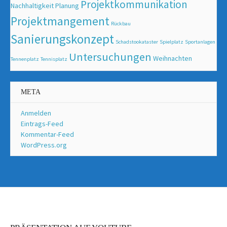
Projektkommunikation
Nachhaltigkeit
Planung
Projektmangement
Rückbau
Sanierungskonzept
Schadstookataster
Spielplatz
Sportanlagen
Untersuchungen
Weihnachten
Tennenplatz
Tennisplatz
META
Anmelden
Eintrags-Feed
Kommentar-Feed
WordPress.org