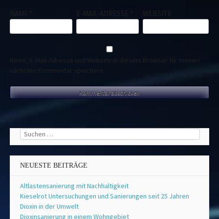
NAME
*
E-MAIL-ADRESSE
*
WEBSITE
Name, E-Mail-Adresse und Website in diesem Browser für meinen
nächsten Kommentar speichern.
Suchen
nach:
NEUESTE BEITRÄGE
Altlastensanierung mit Nachhaltigkeit
Kieselrot Untersuchungen und Sanierungen seit 25 Jahren
Dioxin in der Umwelt
Dioxinsanierung in einem Wohngebiet