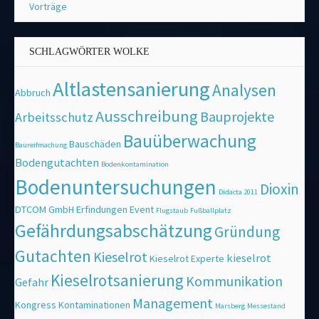
Vorträge
SCHLAGWÖRTER WOLKE
Altlastensanierung
Analysen
Abbruch
Ausschreibung
Bauprojekte
Arbeitsschutz
Bauüberwachung
Bauschäden
Baureifmachung
Bodengutachten
Bodenkontamination
Bodenuntersuchungen
Dioxin
Didacta 2011
DTCOM GmbH
Erfindungen
Event
Flugstaub
Fußballplatz
Gefährdungsabschätzung
Gründung
Gutachten
Kieselrot
kieselrot
Kieselrot Experte
Kieselrotsanierung
Kommunikation
Gefahr
Management
Kongress
Kontaminationen
Marsberg
Messestand