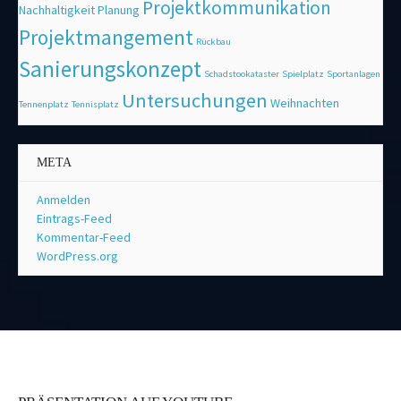
Projektkommunikation
Nachhaltigkeit
Planung
Projektmangement
Rückbau
Sanierungskonzept
Schadstookataster
Spielplatz
Sportanlagen
Untersuchungen
Weihnachten
Tennenplatz
Tennisplatz
META
Anmelden
Eintrags-Feed
Kommentar-Feed
WordPress.org