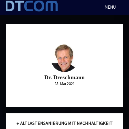
Skip
MENU
to
content
Dr. Dreschmann
25. Mai 2021
Post
←
ALTLASTENSANIERUNG MIT NACHHALTIGKEIT