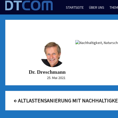
Skip
STARTSEITE
ÜBER UNS
THEM
to
content
Dr. Dreschmann
25. Mai 2021
Post
←
ALTLASTENSANIERUNG MIT NACHHALTIGKE
navigation