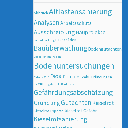
Altlastensanierung
Abbruch
Analysen
Arbeitsschutz
Ausschreibung
Bauprojekte
Bauschäden
Baureifmachung
Bauüberwachung
Bodengutachten
Bodenkontamination
Bodenuntersuchungen
Dioxin
DTCOM GmbH
Erfindungen
Didacta 2011
Event
Flugstaub
Fußballplatz
Gefährdungsabschätzung
Gutachten
Gründung
Kieselrot
kieselrot Gefahr
Kieselrot Experte
Kieselrotsanierung