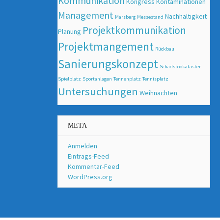
Kommunikation
Kongress
Kontaminationen
Management
Nachhaltigkeit
Marsberg
Messestand
Projektkommunikation
Planung
Projektmangement
Rückbau
Sanierungskonzept
Schadstookataster
Spielplatz
Sportanlagen
Tennenplatz
Tennisplatz
Untersuchungen
Weihnachten
META
Anmelden
Eintrags-Feed
Kommentar-Feed
WordPress.org