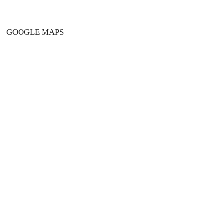
GOOGLE MAPS